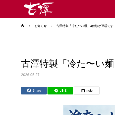
お知らせ
古潭特製「冷た〜い麺」3種類が登場です
古潭特製「冷た〜い麺
2026.05.27
Share
LINE
note