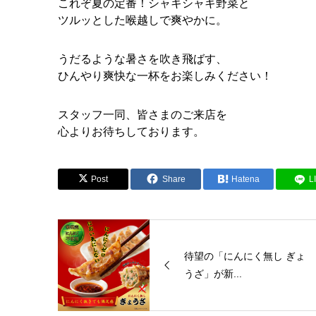
これぞ夏の定番！シャキシャキ野菜と
ツルッとした喉越しで爽やかに。
うだるような暑さを吹き飛ばす、
ひんやり爽快な一杯をお楽しみください！
スタッフ一同、皆さまのご来店を
心よりお待ちしております。
Post
Share
Hatena
L
待望の「にんにく無し ぎょ
うざ」が新...