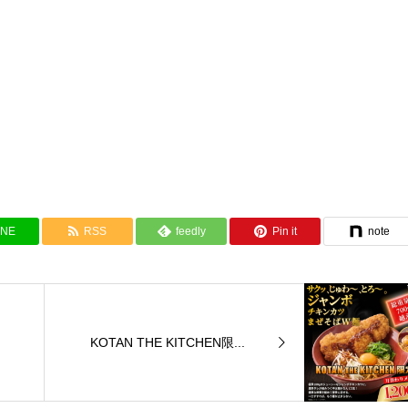
INE
RSS
feedly
Pin it
note
KOTAN THE KITCHEN限...