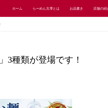
ホーム
らーめん古潭とは
お品書き
店舗の紹
！
」3種類が登場です！